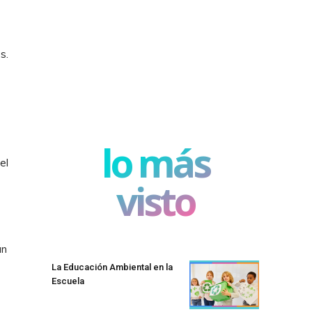
s.
lo más
el
visto
án
La Educación Ambiental en la
Escuela