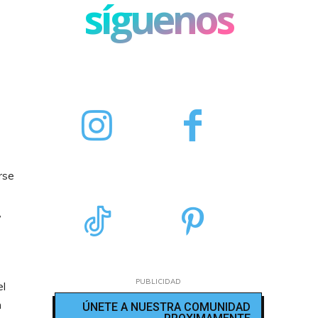
síguenos
rse
,
PUBLICIDAD
el
n
ÚNETE A NUESTRA COMUNIDAD