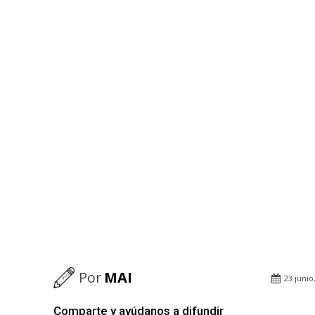
Por
MAI
23 junio
Comparte y ayúdanos a difundir