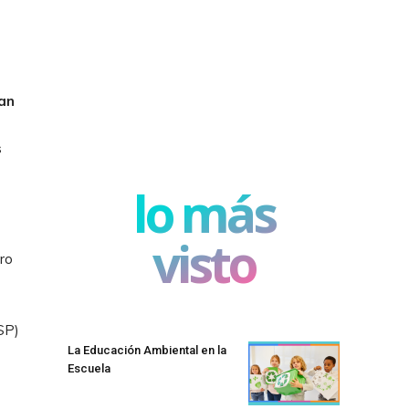
an
s
lo más
visto
ro
SP)
La Educación Ambiental en la
Escuela