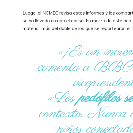
Luego, el NCMEC revisa estos informes y los comparte
se ha llevado a cabo el abuso. En marzo de este año 
material, más del doble de los que se reportearon e
«¡Es un increm
comenta a BBC
vicepresi
«Los
pedófilos 
contexto. Nunca en
niños conectado