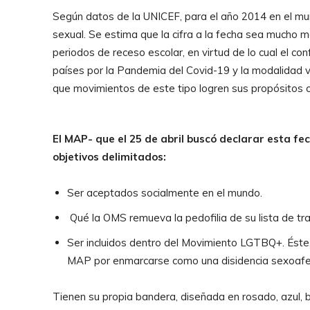
Según datos de la UNICEF, para el año 2014 en el mun
sexual. Se estima que la cifra a la fecha sea mucho m
periodos de receso escolar, en virtud de lo cual el c
países por la Pandemia del Covid-19 y la modalidad v
que movimientos de este tipo logren sus propósitos c
El MAP- que el 25 de abril buscó declarar esta fec
objetivos delimitados:
Ser aceptados socialmente en el mundo.
Qué la OMS remueva la pedofilia de su lista de tr
Ser incluidos dentro del Movimiento LGTBQ+. Éste,
MAP por enmarcarse como una disidencia sexoafect
Tienen su propia bandera, diseñada en rosado, azul, bla