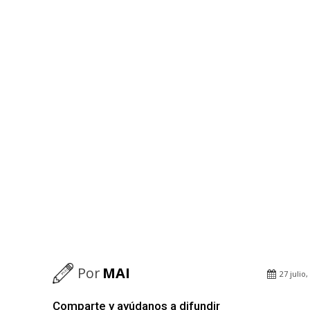
Por
MAI
27 julio,
Comparte y ayúdanos a difundir