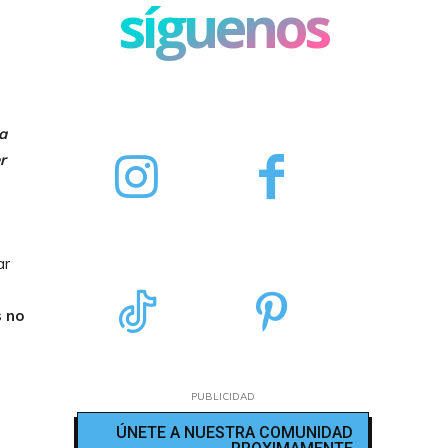
síguenos
a
r
ar
s no
PUBLICIDAD
ÚNETE A NUESTRA COMUNIDAD