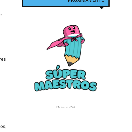
PROXIMAMENTE
e
res
PUBLICIDAD
ños,