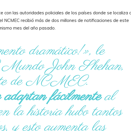
 con las autoridades policiales de los países donde se localiza 
el NCMEC recibió más de dos millones de notificaciones de este
l mismo mes del año pasado.
ento dramático!», le
 Mundo John Shehan,
dente de NCMEC.
se adaptan fácilmente
al
 la historia hubo tantos
s, y esto aumenta las