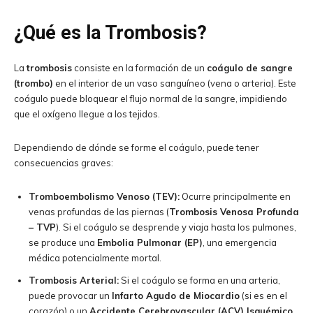
¿Qué es la Trombosis?
La
trombosis
consiste en la formación de un
coágulo de sangre
(trombo)
en el interior de un vaso sanguíneo (vena o arteria). Este
coágulo puede bloquear el flujo normal de la sangre, impidiendo
que el oxígeno llegue a los tejidos.
Dependiendo de dónde se forme el coágulo, puede tener
consecuencias graves:
Tromboembolismo Venoso (TEV):
Ocurre principalmente en
venas profundas de las piernas (
Trombosis Venosa Profunda
– TVP
). Si el coágulo se desprende y viaja hasta los pulmones,
se produce una
Embolia Pulmonar (EP)
, una emergencia
médica potencialmente mortal.
Trombosis Arterial:
Si el coágulo se forma en una arteria,
puede provocar un
Infarto Agudo de Miocardio
(si es en el
corazón) o un
Accidente Cerebrovascular (ACV) Isquémico