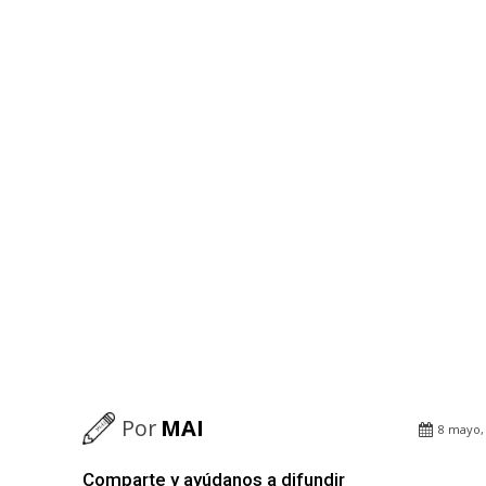
Por
MAI
8 mayo,
Comparte y ayúdanos a difundir