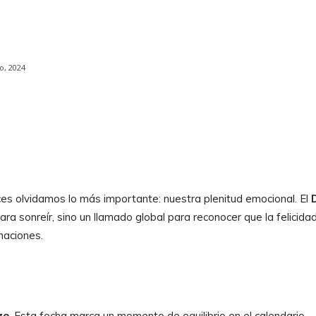
o, 2024
WhatsApp
es olvidamos lo más importante: nuestra plenitud emocional. El
ra sonreír, sino un llamado global para reconocer que la felicida
naciones.
zo
. Esta fecha marca un momento de equilibrio en el calendario,