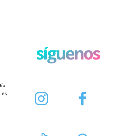
síguenos
Día
d es