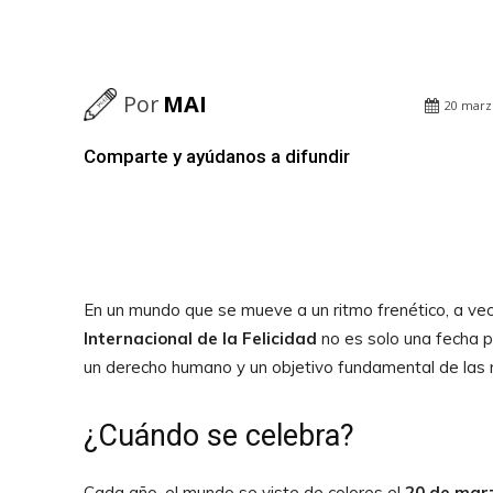
Por
MAI
20 marz
Comparte y ayúdanos a difundir
Facebook
Twitter
Pinterest
En un mundo que se mueve a un ritmo frenético, a vec
Internacional de la Felicidad
no es solo una fecha pa
un derecho humano y un objetivo fundamental de las 
¿Cuándo se celebra?
Cada año, el mundo se viste de colores el
20 de mar