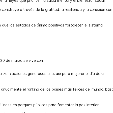
eñar leyes que prioricen la salud mental y el bienestar social.
construye a través de la gratitud, la resiliencia y la conexión con
que los estados de ánimo positivos fortalecen el sistema
20 de marzo se vive con:
lizar «acciones generosas al azar» para mejorar el día de un
anualmente el ranking de los países más felices del mundo, ba
lness en parques públicos para fomentar la paz interior.