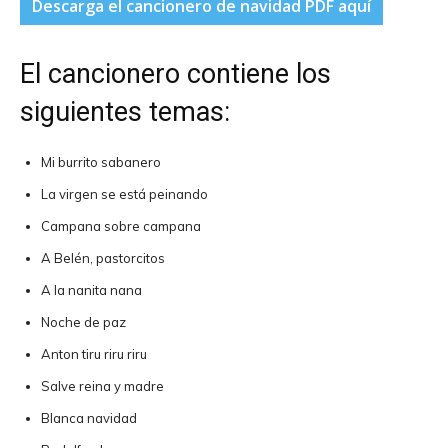
Descarga el cancionero de navidad PDF aquí
El cancionero contiene los
siguientes temas:
Mi burrito sabanero
La virgen se está peinando
Campana sobre campana
A Belén, pastorcitos
A la nanita nana
Noche de paz
Anton tiru riru riru
Salve reina y madre
Blanca navidad