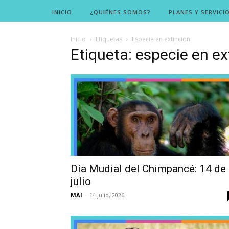
INICIO
¿QUIÉNES SOMOS?
PLANES Y SERVICI
Inicio
Etiquetas
Especie en extincion
Etiqueta: especie en ex
Día Mudial del Chimpancé: 14 de
julio
MAI
-
14 julio, 2026